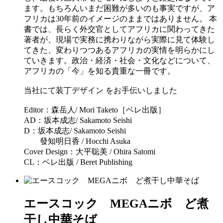
ます。もちろんいまだ困難が多いのも事実ですが、ア
フリカは30年前のイメージのままではありません。 本
書では、長らく外交官としてアフリカに関わってきた
著者が、現場で実務に携わりながら実際に見て体験し
てきた、変わりつつあるアフリカの実情を明らかにし
ていきます。政治・経済・社会・文化などについて、
アフリカの「今」を知る貴重な一冊です。
当社にて装丁デザイン をお手伝いしました
Editor：森岳人/ Mori Taketo［ベレ出版］
AD：坂本成志/ Sakamoto Seishi
D：坂本成志/ Sakamoto Seishi
發知明日香 / Hocchi Asuka
Cover Design：大平聡美
/ Ohira Satomi
CL：ベレ出版 / Beret Publishing
エースコック MEGAニボ ど煮
干し中華そば