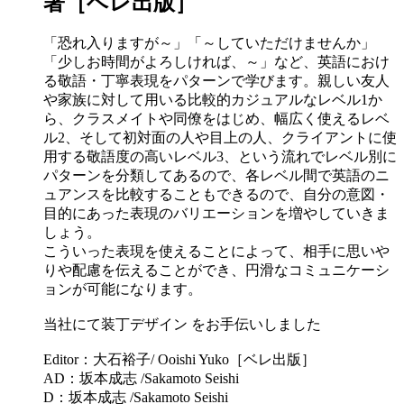
著［ベレ出版］
「恐れ入りますが～」「～していただけませんか」
「少しお時間がよろしければ、～」など、英語におけ
る敬語・丁寧表現をパターンで学びます。親しい友人
や家族に対して用いる比較的カジュアルなレベル1か
ら、クラスメイトや同僚をはじめ、幅広く使えるレベ
ル2、そして初対面の人や目上の人、クライアントに使
用する敬語度の高いレベル3、という流れでレベル別に
パターンを分類してあるので、各レベル間で英語のニ
ュアンスを比較することもできるので、自分の意図・
目的にあった表現のバリエーションを増やしていきま
しょう。
こういった表現を使えることによって、相手に思いや
りや配慮を伝えることができ、円滑なコミュニケーシ
ョンが可能になります。
当社にて装丁デザイン をお手伝いしました
Editor：大石裕子/ Ooishi Yuko［ベレ出版］
AD：坂本成志 /Sakamoto Seishi
D：坂本成志 /Sakamoto Seishi