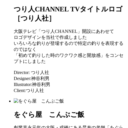
つり人CHANNEL TVタイトルロゴ
［つり人社］
大阪テレビ「つり人CHANNEL」開設にあわせて
ロゴデザインを当社で作成しました
いろいろな釣りが登場するので特定の釣りを表現する
のではなく
「初めて釣りした時のワクワク感と開放感」をコンセ
プトにしました
Director: つり人社
Designer:神谷利男
Illustrator:神谷利男
Client:つり人社
をぐら屋 こんぶご飯
創業嘉永元年の大阪・戎橋にある昆布の老舗「をぐら