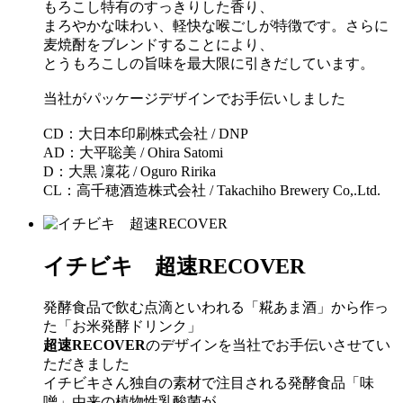
もろこし特有のすっきりした香り、
まろやかな味わい、軽快な喉ごしが特徴です。さらに
麦焼酎をブレンドすることにより、
とうもろこしの旨味を最大限に引きだしています。
当社がパッケージデザインでお手伝いしました
CD：大日本印刷株式会社 / DNP
AD：大平聡美 / Ohira Satomi
D：大黒 凜花 / Oguro Ririka
CL：高千穂酒造株式会社 / Takachiho Brewery Co,.Ltd.
イチビキ 超速RECOVER
発酵食品で飲む点滴といわれる「糀あま酒」から作っ
た「お米発酵ドリンク」
超速
RECOVER
のデザインを当社でお手伝いさせてい
ただきました
イチビキさん独自の素材で注目される
発酵食品
「味
噌」由来の植物性乳酸菌が