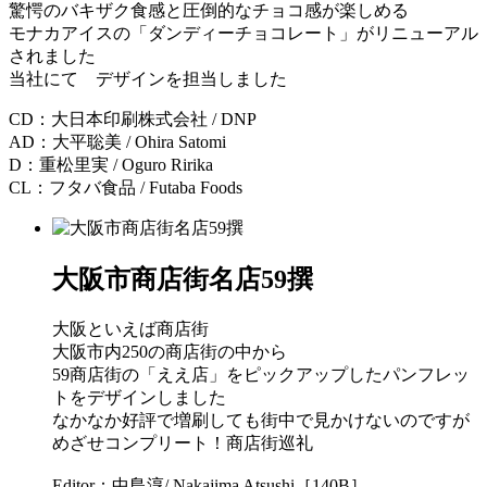
驚愕のバキザク食感と圧倒的なチョコ感が楽しめる
モナカアイスの「ダンディーチョコレート」がリニューアル
されました
当社にて デザインを担当しました
CD：大日本印刷株式会社 / DNP
AD：大平聡美 / Ohira Satomi
D：重松里実 / Oguro Ririka
CL：フタバ食品 / Futaba Foods
大阪市商店街名店59撰
大阪といえば商店街
大阪市内250の商店街の中から
59商店街の「ええ店」をピックアップしたパンフレッ
トをデザインしました
なかなか好評で増刷しても街中で見かけないのですが
めざせコンプリート！商店街巡礼
Editor：中島淳/ Nakajima Atsushi［140B］