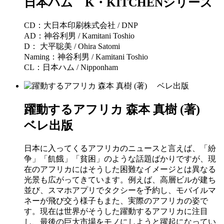
日本ハム K・KITCHENシリーズ
CD：大日本印刷株式会社 / DNP
AD：神谷利男 / Kamitani Toshio
D： 大平聡美 / Ohira Satomi
Naming：神谷利男 / Kamitani Toshio
CL：日本ハム / Nipponham
躍動するアフリカ 森本 真樹 (著)
ベレ出版
日本に入ってくるアフリカのニュースと言えば、「紛
争」「飢餓」「貧困」のような話題ばかりですが、現
在のアフリカにはそうした困難なイメージとは異なる
光景も広がってきています。例えば、高層ビルが建ち
並び、スマホアプリでタクシーを予約し、モバイルマ
ネーが飛び交う様子もまた、実際のアフリカの姿で
す。現在は世界がそうした躍動するアフリカに注目
し、最後の巨大市場をモノにしようと躍起になってい