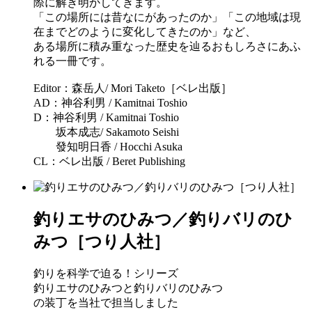
際に解き明かしてきます。
「この場所には昔なにがあったのか」「この地域は現
在までどのように変化してきたのか」など、
ある場所に積み重なった歴史を辿るおもしろさにあふ
れる一冊です。
Editor：森岳人/ Mori Taketo［ベレ出版］
AD：神谷利男 / Kamitnai Toshio
D：神谷利男 / Kamitnai Toshio
坂本成志/ Sakamoto Seishi
發知明日香 / Hocchi Asuka
CL：ベレ出版 / Beret Publishing
釣りエサのひみつ／釣りバリのひ
みつ［つり人社］
釣りを科学で迫る！シリーズ
釣りエサのひみつと釣りバリのひみつ
の装丁を当社で担当しました