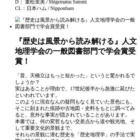
D：
重松里美 / Shigematsu Satomi
CL：日本ハム / Nipponham
『歴史は風景から読み解ける』人文
地理学会の一般図書部門で学会賞受
賞！
「昔、天橋立はもっと短かった」というと驚かれるで
しょうか？
実はあることが理由で、17世紀後半から急激に延びた
といわれています。
このように現在なんの疑問もなく見ていた景色にも、
そこに刻まれた痕跡や古地図・史料をもとに調べてみ
ると、意外な事実が隠されていることがあります。
本書では、何の変哲もない交差点から道や観光地、そ
して重要文化的景観まで、
それらの景観に潜む歴史を「歴史地理学」の手法で実