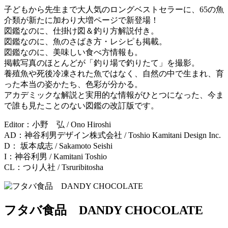
子どもから先生まで大人気のロングベストセラーに、65の魚
介類が新たに加わり大増ページで新登場！
図鑑なのに、仕掛け図＆釣り方解説付き。
図鑑なのに、魚のさばき方・レシピも掲載。
図鑑なのに、美味しい食べ方情報も。
掲載写真のほとんどが「釣り場で釣りたて」を撮影。
養殖魚や死後冷凍された魚ではなく、自然の中で生まれ、育
った本当の姿かたち、色彩が分かる。
アカデミックな解説と実用的な情報がひとつになった、今ま
で誰も見たことのない図鑑の改訂版です。
Editor：小野 弘 / Ono Hiroshi
AD：神谷利男デザイン株式会社 / Toshio Kamitani Design Inc.
D： 坂本成志 / Sakamoto Seishi
I：神谷利男 / Kamitani Toshio
CL：つり人社 / Tsruribitosha
フタバ食品 DANDY CHOCOLATE