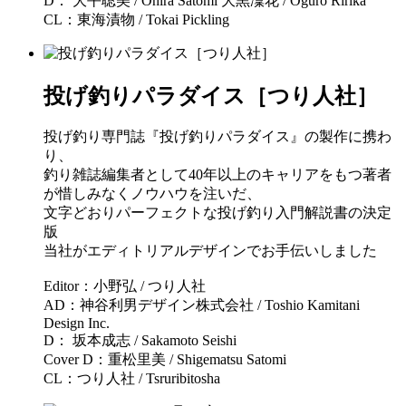
D： 大平聡美 / Ohira Satomi 大黒凜花 / Oguro Ririka
CL：東海漬物 / Tokai Pickling
投げ釣りパラダイス［つり人社］
投げ釣り専門誌『投げ釣りパラダイス』の製作に携わ
り、
釣り雑誌編集者として40年以上のキャリアをもつ著者
が惜しみなくノウハウを注いだ、
文字どおりパーフェクトな投げ釣り入門解説書の決定
版
当社がエディトリアルデザインでお手伝いしました
Editor：小野弘 / つり人社
AD：神谷利男デザイン株式会社 / Toshio Kamitani
Design Inc.
D： 坂本成志 / Sakamoto Seishi
Cover D：重松里美 / Shigematsu Satomi
CL：つり人社 / Tsruribitosha