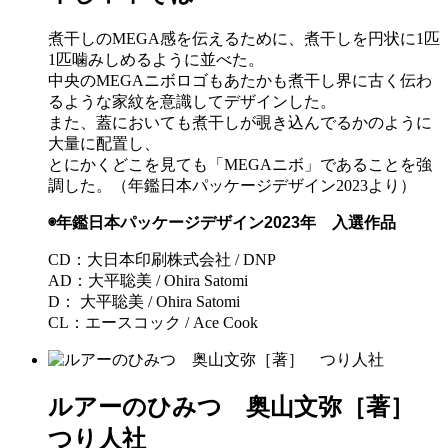
煮干しのMEGA感を伝えるために、煮干しを円状に1匹
1匹噛みしめるように並べた。
中央のMEGAニボロゴもあたかも煮干し界に古く伝わ
るような家紋を意識してデザインした。
また、蓋においても煮干しが覗き込んでるかのように
大量に配置し、
とにかくどこを見ても「MEGAニボ」であることを強
調した。（年鑑日本パッケージデザイン2023より）
◉年鑑日本パッケージデザイン2023年 入選作品
CD：大日本印刷株式会社 / DNP
AD：大平聡美 / Ohira Satomi
D： 大平聡美 / Ohira Satomi
CL：エースコック / Ace Cook
ルアーのひみつ 奥山文弥［著］
つり人社