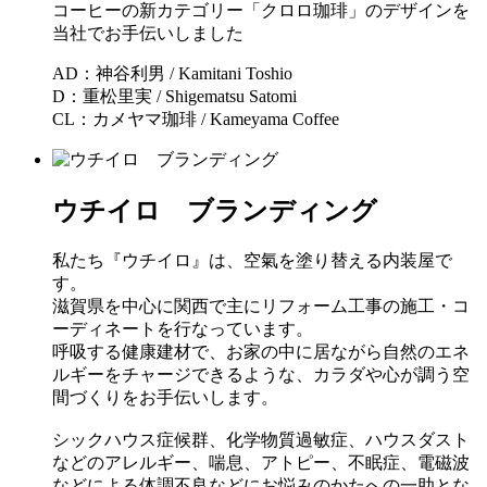
コーヒーの新カテゴリー「クロロ珈琲」のデザインを
当社でお手伝いしました
AD：神谷利男 / Kamitani Toshio
D：重松里実 / Shigematsu Satomi
CL：カメヤマ珈琲 / Kameyama Coffee
ウチイロ ブランディング
私たち『ウチイロ』は、空氣を塗り替える内装屋で
す。
滋賀県を中心に関西で主にリフォーム工事の施工・コ
ーディネートを行なっています。
呼吸する健康建材で、お家の中に居ながら自然のエネ
ルギーをチャージできるような、カラダや心が調う空
間づくりをお手伝いします。
シックハウス症候群、化学物質過敏症、ハウスダスト
などのアレルギー、喘息、アトピー、不眠症、電磁波
などによる体調不良などにお悩みのかたへの一助とな