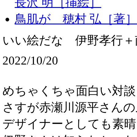
長沢 明［挿絵］
鳥肌が 穂村 弘［著
いい絵だな 伊野孝行＋
2022/10/20
めちゃくちゃ面白い対談
さすが赤瀬川源平さんの
デザイナーとしても素晴