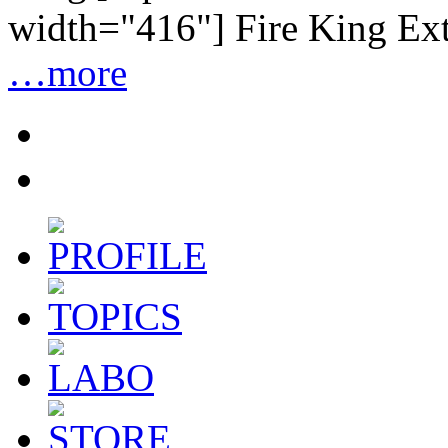
width="416"] Fire King E
…more